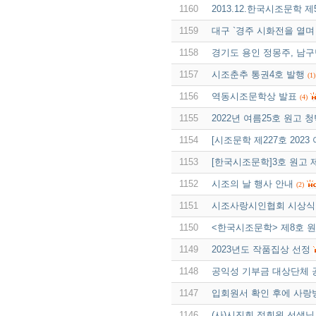
1160
2013.12.한국시조문학 
1159
대구 `경주 시화전을 열며
1158
경기도 용인 정몽주, 남
1157
시조춘추 통권4호 발행
(1)
1156
역동시조문학상 발표
(4)
1155
2022년 여름25호 원고 
1154
[시조문학 제227호 202
1153
[한국시조문학]3호 원고 
1152
시조의 날 행사 안내
(2)
1151
시조사랑시인협회 시상식
1150
<한국시조문학> 제8호 
1149
2023년도 작품집상 선정
1148
공익성 기부금 대상단체 
1147
입회원서 확인 후에 사랑
1146
(사)시진회 정회원 선생님