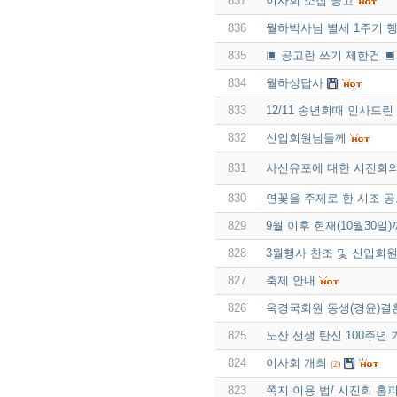
837
이사회 소집 공고
836
월하박사님 별세 1주기 
835
▣ 공고란 쓰기 제한건 ▣
834
월하상답사
833
12/11 송년회때 인사드
832
신입회원님들께
831
사신유포에 대한 시진회
830
연꽃을 주제로 한 시조 
829
9월 이후 현재(10월30
828
3월행사 찬조 및 신입회원
827
축제 안내
826
옥경국회원 동생(경윤)결
825
노산 선생 탄신 100주년
824
이사회 개최
(2)
823
쪽지 이용 법/ 시진회 홈피