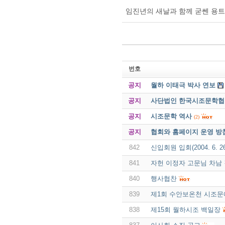
임진년의 새날과 함께 굳쎈 용
번호
공지
월하 이태극 박사 연보
공지
사단법인 한국시조문학협회 
공지
시조문학 역사
(2)
공지
협회와 홈페이지 운영 방
842
신입회원 입회(2004. 6. 2
841
자헌 이정자 고문님 차남
840
행사협찬
839
제1회 수안보온천 시조
838
제15회 월하시조 백일장