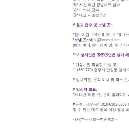
⑥* 자천 타천 증빙자료 첨부
⑦* 이력서 첨부
⑧* 대표 시조집 3권
# 원고 접수 및 보낼 곳:
*접수기간: 2013. 8. 20- 9. 10. 17:
*보낼 곳:
sijini@hanmail.net,
(에스,아이,제이,아이,엔,아이: 시
** 기성시인은 ⑤⑥⑦번은 상기 
* 기성시인 작품집 보낼 곳:
1. (380-779) 충주시 안림동 엘지
# 심사위원: 본회 이사 및 외부 인
# 입상자 발표
:
*2013년 10월 7일 본회 홈페이지 w
# 문의: 사무국장:010-6383-3689 혹
될 수 있는 대로 공식 메일 활용 
- (사)한국시조문학진흥회 -