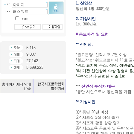
1. 신인상
당선작 1명:300만원
2. 기성시인
1명 300만원
# 응모자격 및 요령
** 신인상:
5,115
9,007
*원고분량: 신작시조 7편 이상
*원고작성: 워드프로세서 11호 
27,142
*원고 표지에
주소, 성명, 생년월일,
5,699,223
*타 기관 신인상에 수상 경험이 
*우탁선생과 관련된 시조 1편
***
신인상 수상자 대우
*등단 시인으로서 공신력을 가짐.
** 기성시인
①* 등단 20년 이상
②* 시조집 3집 이상 출간
③* 시조계 활동 상황 명기
④* 시조교육 공로자 및 우탁 연
⑤* 기존 대표 작품 7편 파일 첨부