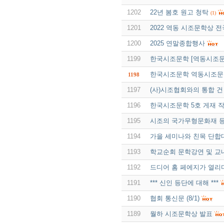
1202
22년 봄호 원고 청탁
(1)
1201
2022 역동 시조문학상 전
1200
2025 연말종합행사
1199
한국시조문학 [역동시조문
한국시조문학 역동시조문
1198
1197
(사)시조협회와의 통합 건
1196
한국시조문학 5호 게재 
1195
시조의 국가무형문화재 
1194
가을 세미나와 친목 단합
1193
학교순회 문학강연 및 교
1192
드디어 홈 페에지가 열리
1191
*** 신인 등단에 대해 ***
1190
협회 통신문 (8/1)
1189
월하 시조문학상 발표