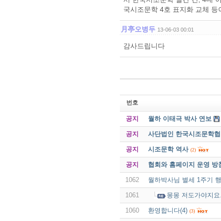
국시조문학 4호 표지화 교체 등
月亭오병두
13-06-03 00:01
감사드립니다
번호
공지
월하 이태극 박사 연보
공지
사단법인 한국시조문학협회 
공지
시조문학 역사
(2)
공지
협회와 홈페이지 운영 방
1062
월하박사님 별세 1주기 
1061
몽몽 저도가야지요.
1060
환영합니다(4)
(3)