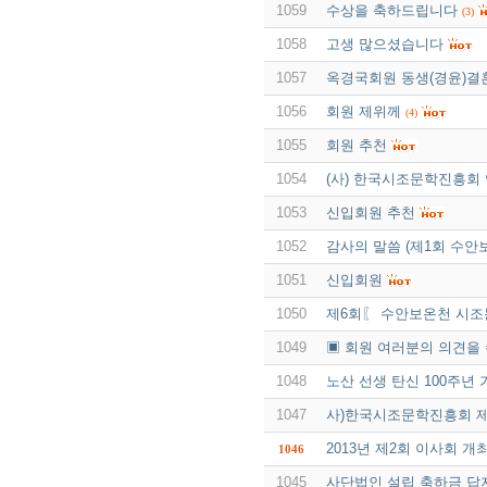
1059
수상을 축하드립니다
(3)
1058
고생 많으셨습니다
1057
옥경국회원 동생(경윤)결
1056
회원 제위께
(4)
1055
회원 추천
1054
(사) 한국시조문학진흥회 
1053
신입회원 추천
1052
감사의 말씀 (제1회 수안
1051
신입회원
1050
제6회〖 수안보온천 시
1049
▣ 회원 여러분의 의견을
1048
노산 선생 탄신 100주년
1047
사)한국시조문학진흥회 제4기
2013년 제2회 이사회 개
1046
1045
사단법인 설립 축하금 답