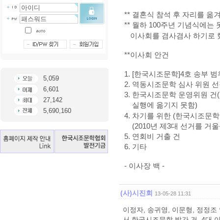
** 결혼식 참석 후
자리를 옮겨
** 월하 100주년 기념식에
이사회를 겸사겸사 하기로 
**이사회 안건
1. [한국시조문학]4호 송부 범
5,059
2. 역동시조문학 심사 위원 선
6,601
3. 한국시조문학 운영위원 건
27,142
실행에 옮기지 못함)
5,690,160
4. 차기를 위한 (한국시조문학
(2010년 제3대 선거를 거울
5. 연회비 거출 건
6. 기타
- 이사장 백 -
(사)시진회
13-05-28 11:31
이정자, 송귀영, 이문형, 정정
서 한국시조문학 발간 건, 4대