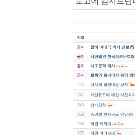
노고에 감사드립
번호
공지
월하 이태극 박사 연보
공지
사단법인 한국시조문학협회 
공지
시조문학 역사
(2)
공지
협회와 홈페이지 운영 방
942
이사회 의결내용 공지
941
사신유포에 대한 시진회
940
행사협찬
939
송년회 찬조금을 받았습니
938
회원 제위께
(4)
937
회원 여러분께