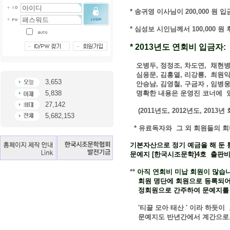
* 송귀영 이사님이 200,000 원
* 심성보 시인님께서 100,000 
* 2013년도 연회비 입금자:
오병두, 정정조, 차도연, 채현병,
심응문, 김흥열, 리강룡,
최원익,
3,653
안승남,
김영철, 구금자 , 임병웅,
5,838
명확한 내용은 운영진 코너에 
27,142
(2011년도, 2012년도, 201
5,682,153
* 유료독자와 그 외 회원들의 
기본자산으로 정기 예금을 해 둔 
문예지 [한국시조문학]4호 출판
**
아직 연회비 미납 회원이 많습
회원 명단에 회원으로 등록되어
정회원으로 간주하여 문예지를
'티끌 모아 태산 ' 이라 하듯이
문예지도 반년간에서 계간으로도