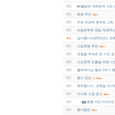
936
■1월달은 약력란의 사진 
935
회원 추천
934
우보 유권재 춘부장 고희
933
씨얼문학회 창립 제26주년
감사합니다(2013년도 연
932
931
신입회원 추천
930
연꽃을 주제로 한 시조 
929
시조문학 진흥을 위한 시
928
월하박사님 별세 1주기 
927
행사 찬조
(1)
926
축하합니다 :코레일 대구
925
이사회 소집 공고
924
몽몽 저도가야지요.
923
행사협찬