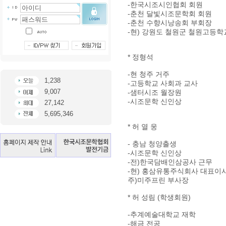
-한국시조시인협회 회원
-춘천 달빛시조문학회 회원
-춘천 수향시낭송회 부회장
-현) 강원도 철원군 철원고등학
* 정형석
-현 청주 거주
1,238
-고등학교 사회과 교사
9,007
-샘터시조 월장원
-시조문학 신인상
27,142
5,695,346
* 허 열 웅
- 충남 청양출생
-시조문학 신인상
-전)한국담배인삼공사 근무
-현) 홍삼유통주식회사 대표이
주)미주프린 부사장
* 허 성림 (학생회원)
-추계예술대학교 재학
-해금 전공