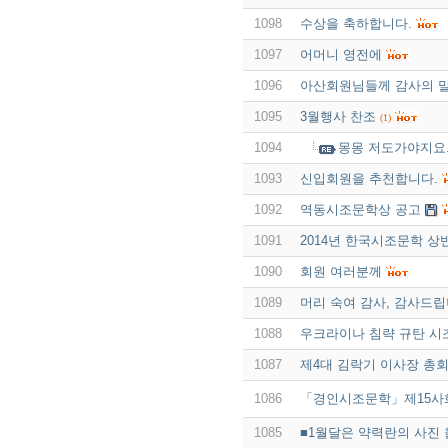
1098
수상을 축하합니다.
1097
어머니 영전에
1096
아산회원님들께 감사의 말
1095
3월행사 찬조
(1)
1094
몽몽 저도가야지요.
1093
신입회원을 추천합니다.
1092
역동시조문학상 공고
1091
2014년 한국시조문학 상
1090
회원 여러분께
1089
머리 숙여 감사, 감사드
1088
우크라이나 침략 규탄 
1087
제4대 김락기 이사장 총회
1086
「경인시조문학」제15사
1085
■1월달은 약력란의 사진 