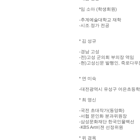
*임 소아 (학생회원)
-추계예술대학교 재학
-시조.정가 전공
* 김 성규
-경남 고성
-전)고성 군의회 부의장 역임
-현)고성신문 발행인, 죽로다우
* 연 미숙
-대전광역시 유성구 어은초등학
* 최 영신
-국전 초대작가(동양화)
-서협 문인화 분과위원장
-삼성문화재단 한국인물백선
-KBS Art비젼 선정위원
* 위 경옥