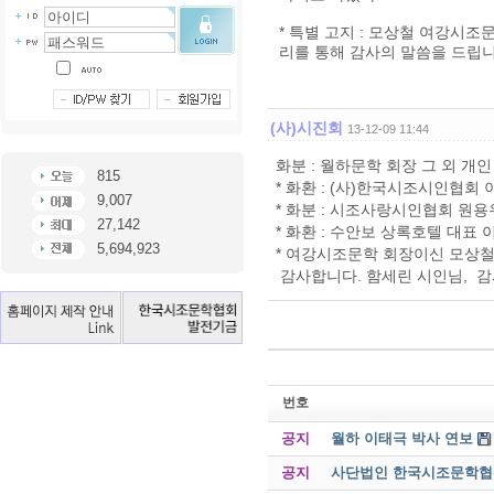
* 특별 고지 : 모상철 여강시
리를 통해 감사의 말씀을 드립니
(사)시진회
13-12-09 11:44
화분 : 월하문학 회장 그 외 개
815
* 화환 : (사)한국시조시인협회
9,007
* 화분 : 시조사랑시인협회 원용
27,142
* 화환 : 수안보 상록호텔 대표
5,694,923
* 여강시조문학 회장이신 모상
감사합니다. 함세린 시인님, 감
번호
공지
월하 이태극 박사 연보
공지
사단법인 한국시조문학협회 