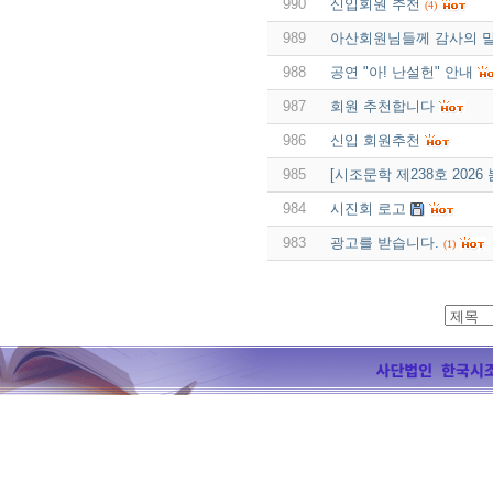
990
신입회원 추천
(4)
989
아산회원님들께 감사의 말
988
공연 "아! 난설헌" 안내
987
회원 추천합니다
986
신입 회원추천
985
[시조문학 제238호 202
984
시진회 로고
983
광고를 받습니다.
(1)