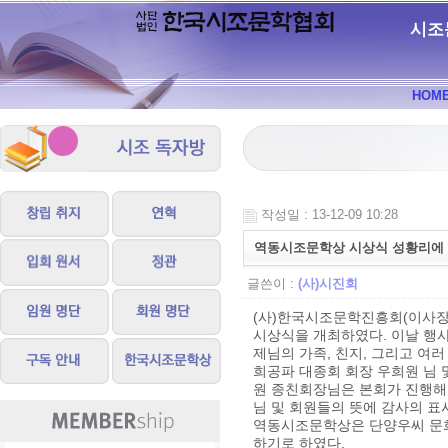
시조
HOM
작성일 : 13-12-09 10:28
역동시조문학상 시상식 성황리에
글쓴이 :
(사)시진회
(사)한국시조문학진흥회(이사장
시상식을 개최하였다. 이날 행사
제님의 가족, 친지, 그리고 여
희공파 대종회 회장 우희원 님
원 종친회장님은 본회가 진행해 
님 및 회원들의 뜻에 감사의 표
역동시조문학상은 단양우씨 문희
하기로 하였다.