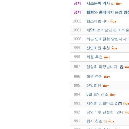
공지
시조문학 역사
(2)
공지
협회와 홈페이지 운영 방
1002
협조바랍니다
1001
제5차 정기모임 겸 지역
1000
최근 입회현황 알립니다~
999
신입회원 추천
998
회원 추천
997
열심히 하겠습니다.
996
회원 추천
995
신입회원
994
6월 모임장소
993
시진회 심볼마크 2
992
공연 "아! 난설헌" 안내
991
행사 찬조
(1)