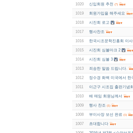
1020
신입회원 추천
(7)
1019
회원가입을 해주세요
1018
시진회 로고
1017
행사찬조
1016
한국시조문학진흥회 이사장
1015
시진회 심볼마크 2
1014
시진회 심볼 3
1013
죄송한 말씀 드립니다.
1012
정수경 화백 미국에서 한
1011
이근구 시조집 출판기념
1010
배 매임 회원님께서
1009
행사 찬조
(1)
1008
부이사장 보선 완료
(1)
1007
초대합니다
1006
2016년 제3회 <수안보