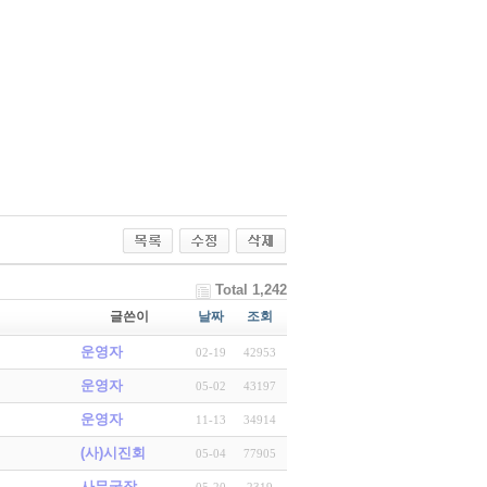
Total 1,242
글쓴이
날짜
조회
운영자
02-19
42953
운영자
05-02
43197
운영자
11-13
34914
(사)시진회
05-04
77905
사무국장
05-20
2319