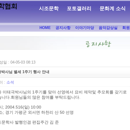
시조문학
포토갤러리
문화계 소식
HOME
공지사항
이야기마당
음악감상실
회원
일 : 04-05-03 08:13
박사님 별세 1주기 행사 안내
 :
소석
하 이태극박사님의 1주기를 맞아 선영에서 묘비 제막및 추모회를 갖기로
습니다.회원님들의 많은 참여를 부탁드립니다.
; 2004.516(일) 10:00
소; 경기 가평군 외서면 하천리 산 50 선영
조문학사 발행인겸 편집주간 김 준