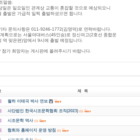
조말씀:
 당일은 일요일인 관계상 교통이 혼잡할 것으로 예상되오니
울 출발은 가급적 일찍 출발하셨으면 합니다.
)기타 문의사항은 011-9246-1772(김영덕)로 연락바랍니다.
 계획으로는 서울여대버스(45인승)로 정신여고(2호선 종합운
 역 맞은편)앞에서 9시에 출발 예정입니다.
*** 참가 희망자는 게시판에 올려주시기 바랍니다.
호
제 목
지
월하 이태극 박사 연보
지
사단법인 한국시조문학협회 조직(2023)
(5)
지
시조문학 역사
(2)
지
협회와 홈페이지 운영 방침
(1)
2
신입회원 추천