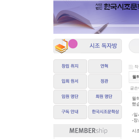
작성
월하
글쓴이
월
했
-일시
-장
시