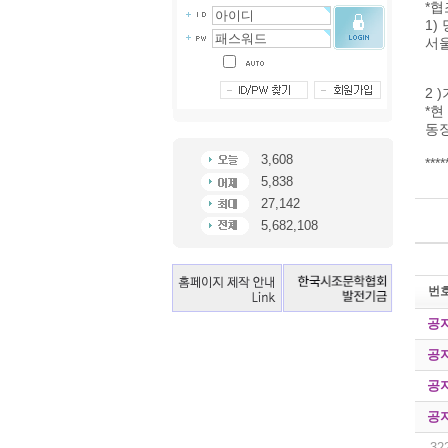
*협
1)
서
2 
*현
동장
3,608
**
5,838
27,142
5,682,108
번
공
공
공
공
32