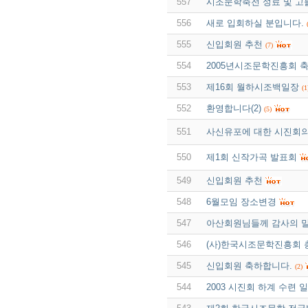
557
시조문학축전 성료 및 
556
새로 입회하실 분입니다.
555
신입회원 추천
(7)
554
2005년시조문학진흥회 축
553
제16회 월하시조백일장
(1
552
환영합니다(2)
(5)
551
사신유포에 대한 시진회
550
제1회 신작가곡 발표회
549
신입회원 추천
548
6월모임 장소변경
547
아산회원님들께 감사의 말
546
(사)한국시조문학진흥회 
545
신입회원 축하합니다.
(2)
544
2003 시진회 하계 수련 