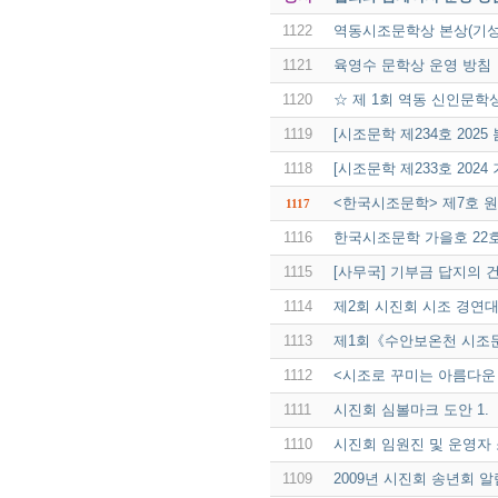
1122
역동시조문학상 본상(기성
1121
육영수 문학상 운영 방침
1120
☆ 제 1회 역동 신인문학
1119
[시조문학 제234호 2025
1118
[시조문학 제233호 2024
<한국시조문학> 제7호 
1117
1116
한국시조문학 가을호 22
1115
[사무국] 기부금 답지의 
1114
제2회 시진회 시조 경연
1113
제1회《수안보온천 시조
1112
<시조로 꾸미는 아름다운
1111
시진회 심볼마크 도안 1.
1110
시진회 임원진 및 운영자
1109
2009년 시진회 송년회 알