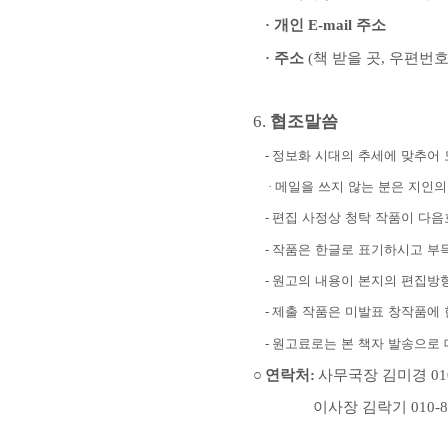
·
개인
E-mail
주소
·
주소
(
책 받을 곳
,
우편번호
협조말씀
6.
-
정보화 시대의 추세에 맞추어
·
메일을 쓰지 않는 분은 지인
-
편집 사정상 청탁 작품이 다음
-
작품은 한글로 표기하시고 부
-
원고의 내용이 본지의 편집방향
-
제출 작품은 미발표 창작품에
-
원고료로는 본 책자 발송으로
○
연락처
:
사무국장 김미경
01
이사장 김락기
010-