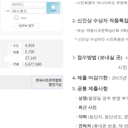
-
시진회원이 아니더라도 주변에 
신인상 수상자 작품특
2.
-
대상
:
역동시조문학상
(1
회
~6
회
*
신인상 수상자인 시진회원은 이
4,918
5,726
접수방법
보내실 곳
3.
(
)
:
27,142
5,677,580
시진
제출 마감기한
4.
: 2015
공통 제출사항
5.
·
성명
(
필명일 경우 본명 부
·
최근 사진
·
약력
(
등단지
,
등단년도
,
·
연락처
(
휴대폰 번호
,
댁 