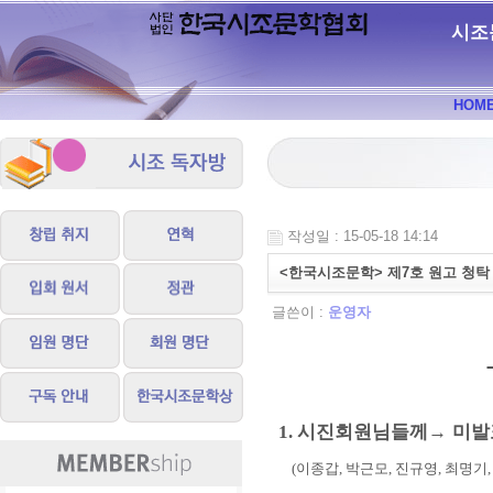
시조
HOM
작성일 : 15-05-18 14:14
<한국시조문학> 제7호 원고 청탁
글쓴이 :
운영자
시진회원님들께
→
미발
1.
(
이종갑
,
박근모
,
진규영
,
최명기