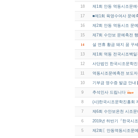
18
제1회 안동 역동시조문예
17
■제1회 육영수여사 문예
16
제2회 안동 역동시조 문
15
제7회 수안보 문예축전 
설 연휴 황금 돼지 꿈 꾸세
14
13
제1회 역동 전국시조백일
12
사단법인 한국시조문학진흥
11
역동시조문예축전 보도
10
기부금 영수증 발급 안내
9
추석인사 드립니다
8
(사)한국시조문학진흥회 
7
제6회 수안보온천 시조
6
2019년 하반기『한국시조
5
제2회〖안동역동시조문