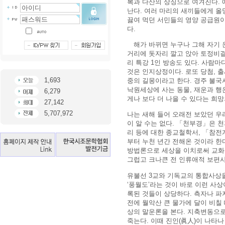
복과 다산의 상징으로 여겨진다.
난다. 여러 마리의 새끼들에게 올
끓여 먹던 서민들의 영양 공급원이
다.
해가 바뀌면 누구나 그해 자기 운
거리에 돗자리 깔고 앉아 토정비결
리 특강 1인 방송도 있다. 사람
것은 인지상정이다. 로또 당첨, 
1,693
중의 길몽이라고 한다. 경주 불국
낙원세상에 사는 동물, 재운과 행
6,279
게나 보다 더 나을 수 있다는 희
27,142
5,707,972
나는 새해 들어 오래전 보았던 우
이 알 수는 없다. 「천부경」은 
리 등에 대한 종교철학서, 「참전
부터 누천 년간 전해온 것이라 한
방법론으로 세상을 이치로써 교화한
그럽고 크나큰 전 인류애적 보편사
유불선 3교와 기독교의 통합사상을
‘풍월도’라는 것이 바로 이런 사
록된 것들이 상당하다. 측자나 파
전에 월악산 큰 물가에 달이 비칠
상의 말운론을 본다. 지축변동으로
죽는다. 이때 진인(眞人)이 나타