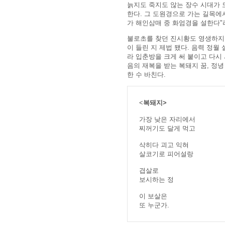
늙지도 죽지도 않는 장수 시대가 
한다. 그 도원경으로 가는 길목에서
가 해인삼매 중 화엄경을 설한다"
불로초를 찾던 진시황도 영생하지 
이 들린 지 제법 됐다. 음력 정월
라 입춘방을 크게 써 붙이고 다시
음의 재복을 받는 복돼지 꿈, 정
한 수 바친다.
<
복돼지>
가장 낮은 자리에서
찌꺼기도 달게 먹고
삭히다 괴고 익혀
살코기로 피어설랑
겹살로
보시하는 정
이 보살은
또 누군가.