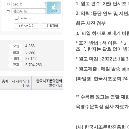
1.
원고 편수
: 2
편
(
단시조
2.
약력
:
등단 연도 및 지면
최근 사진 첨부
3. 파일 하나로 보내기 바
*
표기 방법
:
책 이름
『 』
4,286
조
‘ ’,
한자는 괄호 없이 병
5,892
27,142
*
원고 마감
: 2022
년 1
월 3
5,704,286
*
원고제출
:
메일 발송
sij
(
파일명
:
한국시조문학
24
**
수록된 원고는 연말 
육영수문학상 심사 자료가
(
사
)
한국시조문학진흥회 