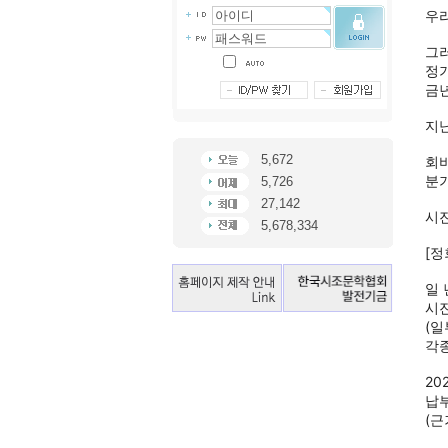
우
그
정기
금년
지난
5,672
회비
분
5,726
27,142
시
5,678,334
[정
일 
시진
(일
각종
20
납
(근