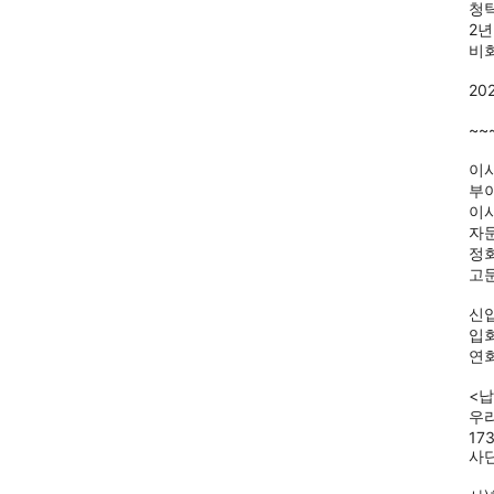
청탁
2년
비회
20
~~
이사
부이
이사
자문
정회
고문
신
입회
연회
<납
우
17
사