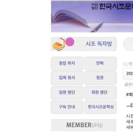
작성
20
글쓴이
#
ㅡ[
시
새
새해