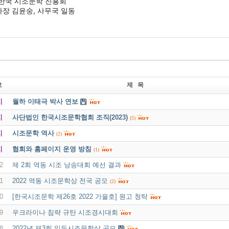
한국 시조문학 진흥회 
장 김윤숭, 사무국 일동
호
제 목
지
월하 이태극 박사 연보
지
사단법인 한국시조문학협회 조직(2023)
(5)
지
시조문학 역사
(2)
지
협회와 홈페이지 운영 방침
(1)
2
제 2회 역동 시조 낭송대회 예선 결과
1
2022 역동 시조문학상 전국 공모
(2)
0
[한국시조문학 제26호 2022 가을호] 원고 청탁
9
우크라이나 침략 규탄 시조경시대회
8
2022년 제3회 일두시조문학상 공모