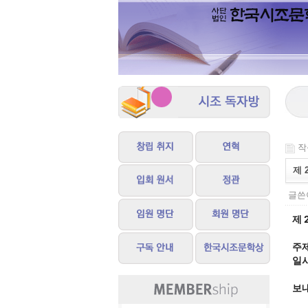
작성
제 
글쓴이
제 
주제
일시
보내