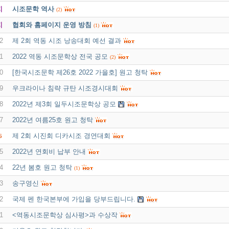
지
시조문학 역사
(2)
지
협회와 홈페이지 운영 방침
(1)
2
제 2회 역동 시조 낭송대회 예선 결과
1
2022 역동 시조문학상 전국 공모
(2)
0
[한국시조문학 제26호 2022 가을호] 원고 청탁
9
우크라이나 침략 규탄 시조경시대회
8
2022년 제3회 일두시조문학상 공모
7
2022년 여름25호 원고 청탁
제 2회 시진회 디카시조 경연대회
6
5
2022년 연회비 납부 안내
4
22년 봄호 원고 청탁
(1)
3
송구영신
2
국제 펜 한국본부에 가입을 당부드립니다.
1
<역동시조문학상 심사평>과 수상작