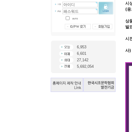
시상
(응
상품
발표
시진
6,953
사)
6,601
27,142
5,692,054