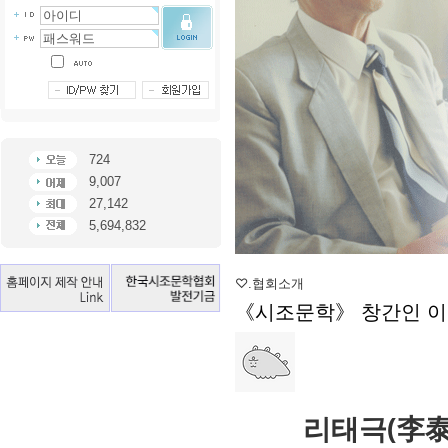
724
9,007
27,142
5,694,832
♡.협회소개
《시조문학》 창간인 이
리태극(李泰