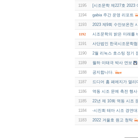
1195
[시조문학 제227호 202
1194
gabia 주간 운영 리포트
1193
2023 제9회 수안보온천
시조문학의 밝은 미래를
1192
1191
사단법인 한국시조문학협회
1190
2월 리눅스 호스팅 정기 
1189
월하 이태극 박사 연보
1188
공지합니다.
1187
드디어 홈 페에지가 열리
1186
역동 시조 문예 축전 행사
1185
22년 제 10회 역동 시조
1184
-시진회 테마 시조 경연대
1183
2022 겨울호 원고 청탁