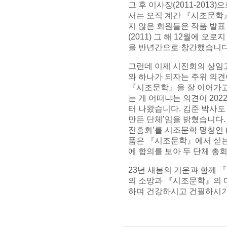
그 후 이사장
(2011-2013)
으
서는 오직 계간
『
시조문학
지 않은 회원들은 작품 발
(2011)
그 해
12
월에 오로지
을 반년간으로 창간했습니
그런데 이제 시진회의 상임
와 하나가 되자는 주위 의
『
시조문학
』
을 잘 이어가
는 게 어떠냐는 의견이
202
터 나왔습니다
.
김준 박사도
만든 단체
’
임을 밝혔습니다
진흥회
’
를 시조문학 명칭인
품은
『
시조문학
』
에서 싣
에 합의를 보아 두 단체 총
23
년 새봄의 기운과 함께
『
의 소망과
『
시조문학
』
의
하며 건강하시고 건필하시