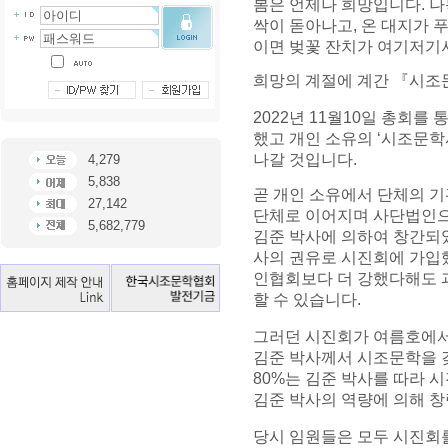
봄은 언제나 희망입니다
.
나
싹이 돋아나고
,
온 대지가 
이면 벚꽃 잔치가 여기저기
희망의 계절에 계간
『
시조
2022
년
11
월
10
일 총회를 
했고 개인 소유의
‘
시조문학
나갈 것입니다
.
4,279
5,838
곧 개인 소유에서 단체의 
27,142
단체로 이어지며 사단법인
5,682,779
김준 박사에 의하여 창간되
사의 권유로 시진회에 가
인협회보다 더 강했다해도 
할 수 있습니다
.
그러던 시진회가 여름호에서
김준 박사께서 시조문학을 
80%
는 김준 박사를 따라 
김준 박사의 역량에 의해 창
당시 임원들은 모두 시진회