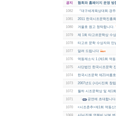
공지
협회와 홈페이지 운영 방
1082
『대구세계육상대회·경
1081
2011 한국시조문학진흥
1080
겨울호 원고 청탁합니다.
1079
제 1회 타고르문학상 수상
1078
타고르 문학 수상자와 만
1077
알려 드립니다
1076
역동제소식 1.(제1회 
1075
사단법인 한국시조문학 
1074
한국시조문학 제21여름호
1073
2007년도 (사)시진회 창
1072
월하 시조문학상 및 제1
1071
공연에 초대합니다
1070
<시조춘추>제1회 역동신
1069
사)시진회 연회비 납부 변