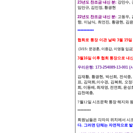
23
년도 찬조금 내신 분
:
강만수
,
임만규, 김민정, 황광현
22
년도 찬조금 내신 분
:
고동우
,
향
,
이남식
,
최언진
,
황광현
,
김
***********
협회로 통장 이관 날짜 3월 15
(3/15: 문경훈, 이종갑, 이영철 입금
3
월
16
일 이후 협회 통장으로 내
우리은행
: 173-254089-13-001 (
김재황
,
황광현
,
박선희
,
전석종
표
,
김덕희
,
이수경
,
김복희
,
오정필
희, 이동배, 최재영, 전연희, 윤성
김천예총,
7월12일 시조문학 통장 해지와 동시에
*********
회원님들은 각자의 위치에서 시
다
.
그러면 단체는 자연적으로 