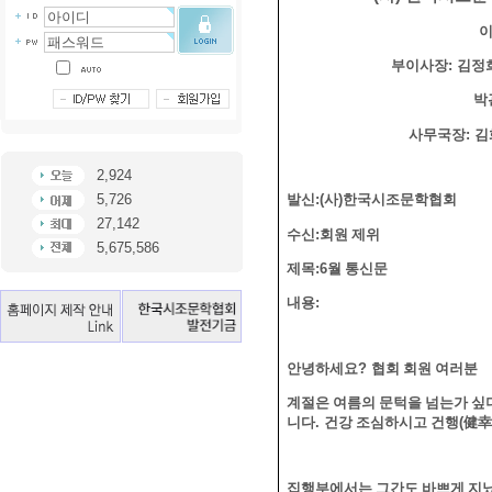
부이사장
:
김정
박
사무국장
:
김
2,924
5,726
발신
:(
사
)
한국시조문학협회
27,142
수신
:
회원 제위
5,675,586
제목
:6
월 통신문
내용
:
안녕하세요
?
협회 회원 여러분
계절은 여름의 문턱을 넘는가 싶
니다
.
건강 조심하시고 건행
(
健幸
집행부에서는 그간도 바쁘게 지