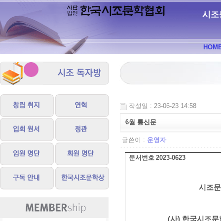
시조
HOM
작성일 : 23-06-23 14:58
6월 통신문
글쓴이 :
운영자
문서번호
2023-0623
시조문
(
사
)
한국시조문