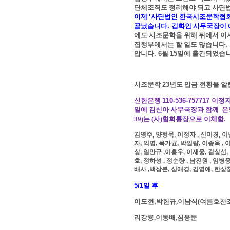
단체조직도 정리해야 되고 사단
이제
‘
사단법인 한국시조문학협
끝났습니다
.
김화인 사무국장이 
에도 시조문학을 위해 뒤에서 이
집행부에서는 할 일도 많습니다
.
압니다
. 6
월
15
일에 출간되었습
시조문학
23
년도 입금 현황을 
신한은행
110-536-757717
이정
일에 김신아 사무국장과 함께 은행
39)는 (사)협회통장으로 이체함.
김영주
,
양정묵
,
이정자
,
신미경
,
이
자
,
익명
,
목가균
,
박일량
,
이종욱
,
상
,
임만규
,
이흥우
,
이재웅
,
김상선
,
호
,
정하성
,
정순량
,
남진원
,
임병
배사
,
백상본
,
심애경
,
김영애
,
한상
5/1
일 후
이도현
,
박한규,
이남식
(
여름호찬조
리강룡.이동배,심응문