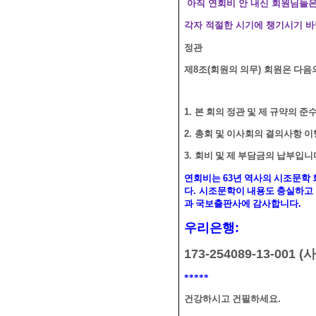
아직 연회비 안 내신 회원님들
각자 적절한 시기에 챙기시기 바
정관
제
8
조
(
회원의 의무
)
회원은 다음
1.
본 회의 정관 및 제 규약의 준
2.
총회 및 이사회의 결의사항 이
3.
회비 및 제 부담금의 납부입니
연회비는
63
년 역사의 시조문학
다
.
시조문학이 내용도 충실하고 
과 국보출판사에 감사합니다
.
우리은행
:
173-254089-13-001 (
사
*****
건강하시고 건필하세요
.