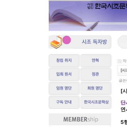
작성
[시
글쓴이
[
단
연
5