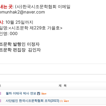
내는 곳
: (사)한국시조문학협회 이메일
jomunhak2@naver.com
시
: 10월 25일까지
일명:<시조문학 제229호 가을호>
인명: 000
조문학 발행인 이정자
조문학 편집장 김인자
호
제 목
지
월하 이태극 박사 연보
지
사단법인 한국시조문학협회 조직(2023)
(5)