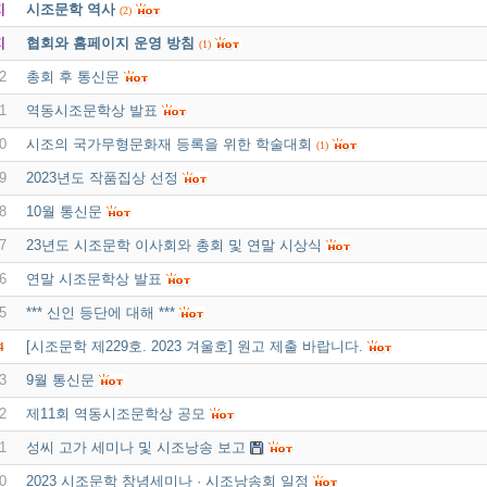
지
시조문학 역사
(2)
지
협회와 홈페이지 운영 방침
(1)
2
총회 후 통신문
1
역동시조문학상 발표
0
시조의 국가무형문화재 등록을 위한 학술대회
(1)
9
2023년도 작품집상 선정
8
10월 통신문
7
23년도 시조문학 이사회와 총회 및 연말 시상식
6
연말 시조문학상 발표
5
*** 신인 등단에 대해 ***
[시조문학 제229호. 2023 겨울호] 원고 제출 바랍니다.
4
3
9월 통신문
2
제11회 역동시조문학상 공모
1
성씨 고가 세미나 및 시조낭송 보고
0
2023 시조문학 창녕세미나 · 시조낭송회 일정