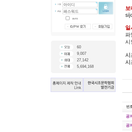
보
si
일
파
시
60
9,007
시
27,142
시
5,694,168
번
공
공