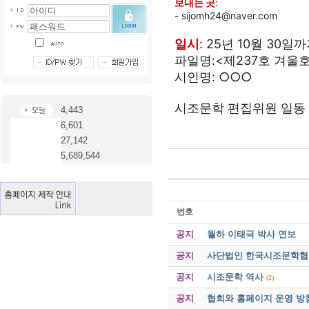
보내는 곳
:
- sijomh24@naver.com
일시
: 25년 10월 30일
파일명:<제237호 겨울
시인명: ○○○
시조문학 편집위원 일동
4,443
6,601
27,142
5,689,544
번호
공지
월하 이태극 박사 연보
공지
사단법인 한국시조문학협회 
공지
시조문학 역사
(2)
공지
협회와 홈페이지 운영 방