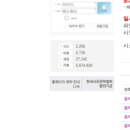
보
- s
일
파
시
시
2,256
5,726
27,142
5,674,918
번
공
공
공
공