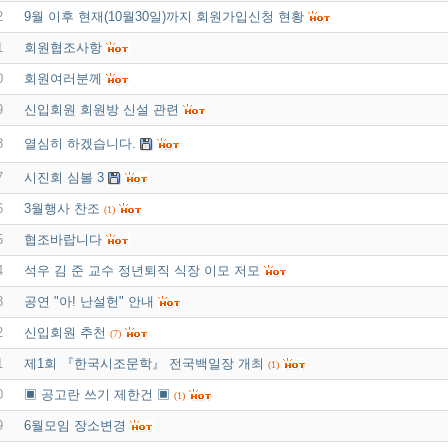
2
9월 이후 현재(10월30일)까지 회원가입신청 현황
1
회원협조사항
0
회원여러분께
9
신입회원 회원방 신설 관련
8
열심히 하겠습니다.
7
시진회 심볼 3
6
3월행사 찬조
(1)
5
협조바랍니다
4
석우 김 준 교수 정년퇴직 식장 이모 저모
3
공연 "아! 난설헌" 안내
2
신입회원 추천
(7)
1
제1회 『한국시조문학』 전국백일장 개최
(1)
0
▣ 공고란 쓰기 제한건 ▣
(1)
9
6월모임 장소변경