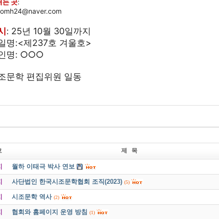
내는 곳
:
ijomh24@naver.com
시
: 25년 10월 30일까지
일명:<제237호 겨울호>
인명: ○○○
조문학 편집위원 일동
호
제 목
지
월하 이태극 박사 연보
지
사단법인 한국시조문학협회 조직(2023)
(5)
지
시조문학 역사
(2)
지
협회와 홈페이지 운영 방침
(1)