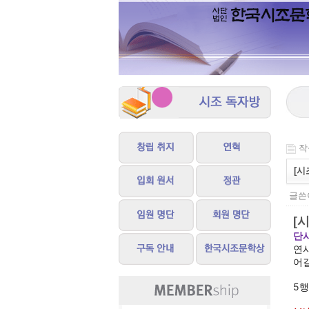
작성
[시
글쓴이
[
단시
연시
어
5행