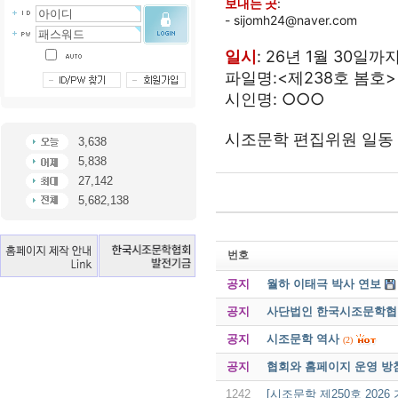
보내는 곳
:
- sijomh24@naver.com
일시
: 26년 1월 30일까
파일명:<제238호 봄호>
시인명: ○○○
시조문학 편집위원 일동
3,638
5,838
27,142
5,682,138
번호
공지
월하 이태극 박사 연보
공지
사단법인 한국시조문학협회 
공지
시조문학 역사
(2)
공지
협회와 홈페이지 운영 방
1242
[시조문학 제250호 2026