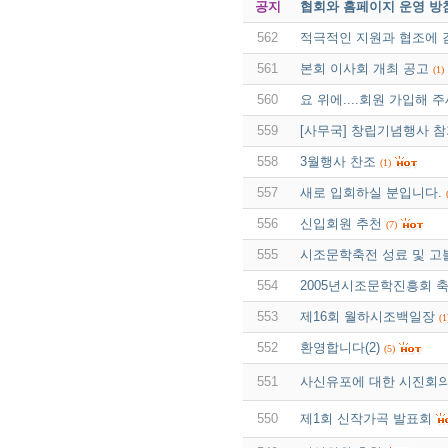
공지
협회와 홈페이지 운영 방
562
적극적인 지원과 협조에
561
본회 이사회 개최 공고
(1)
560
요 위에....회원 가입해 주
559
[사무국] 창립기념행사 참
558
3월행사 찬조
(1)
557
새로 입회하실 분입니다.
556
신입회원 추천
(7)
555
시조문학축전 성료 및 
554
2005년시조문학진흥회 축
553
제16회 월하시조백일장
(1
552
환영합니다(2)
(5)
551
사신유포에 대한 시진회
550
제1회 신작가곡 발표회