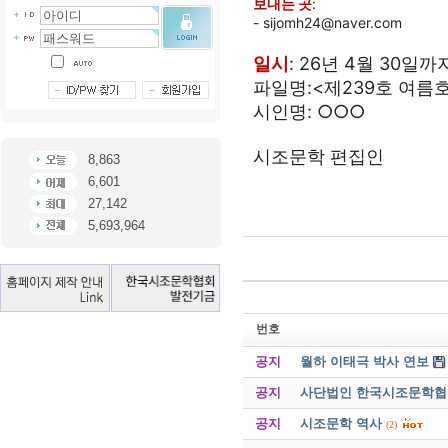
보내는 곳
:
- sijomh24@naver.com
일시
: 26년 4월 30일까
파일명:<제239호 여름
시인명: ○○○
시조문학 편집인
8,863
6,601
27,142
5,693,964
번호
공지
월하 이태극 박사 연보
공지
사단법인 한국시조문학협회 
공지
시조문학 역사
(2)