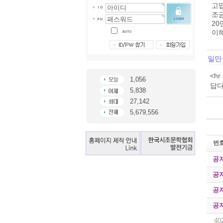
고맙
조
2
이
일만
<h
1,056
답다
5,838
27,142
5,679,556
번
공
공
공
공
40