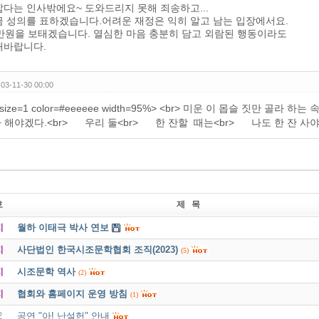
다는 인사밖에요~ 도와드리지 못해 죄송하고...
금 성의를 표하겠습니다.어려운 재정은 익히 알고 남는 입장에서요.
0만원을 보태겠습니다. 열심한 마음 충분히 담고 외람된 행동이라도
해바랍니다.
03-11-30 00:00
r size=1 color=#eeeeee width=95%> <br> 미운 이 몹슬 짓만 
 해야겠다.<br> 우리 둘<br> 한 잔할 때는<br> 나도 한 잔 사야겠다.<br
호
제 목
지
월하 이태극 박사 연보
지
사단법인 한국시조문학협회 조직(2023)
(5)
지
시조문학 역사
(2)
지
협회와 홈페이지 운영 방침
(1)
2
공연 "아! 난설헌" 안내