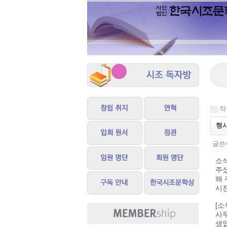
작성
행
글쓴이
소석
주
해 
시진
[소
사
생