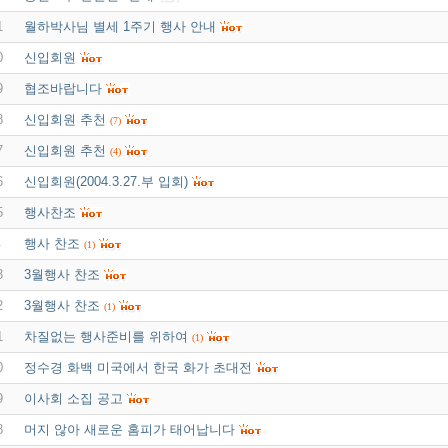
1
월하박사님 별세 1주기 행사 안내
0
신입회원
9
협조바랍니다
8
신입회원 추천
(7)
7
신입회원 추천
(4)
6
신입회원(2004.3.27.부 입회)
5
행사찬조
행사 찬조
4
(1)
3
3월행사 찬조
2
3월행사 찬조
(1)
1
차질없는 행사준비를 위하여
(1)
0
정수경 화백 미국에서 한국 화가 초대전
9
이사회 소집 공고
8
머지 않아 새로운 홈피가 태어납니다