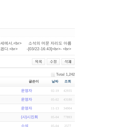
골라 하는 속세에서,<br> 소석의 머문 자리도 아름
> -[03/22-16:43]<br>- <br>
Total 1,242
글쓴이
날짜
조회
운영자
02-19
42935
운영자
05-02
43180
운영자
11-13
34904
(사)시진회
05-04
77893
소석
05-04
2577