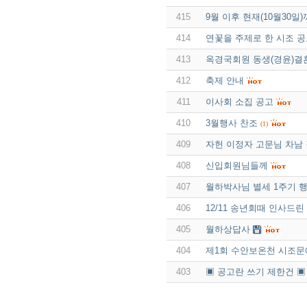
415
9월 이후 현재(10월30
414
연꽃을 주제로 한 시조 
413
옥경국회원 동생(경윤)결
412
축제 안내
411
이사회 소집 공고
410
3월행사 찬조
(1)
409
자헌 이정자 고문님 차남
408
신입회원님들께
407
월하박사님 별세 1주기 
406
12/11 송년회때 인사드
405
월하상답사
404
제1회 수안보온천 시조
403
▣ 공고란 쓰기 제한건 ▣