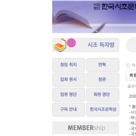
작성
회
글쓴이
20
* 
-서
-해
-해
-
-