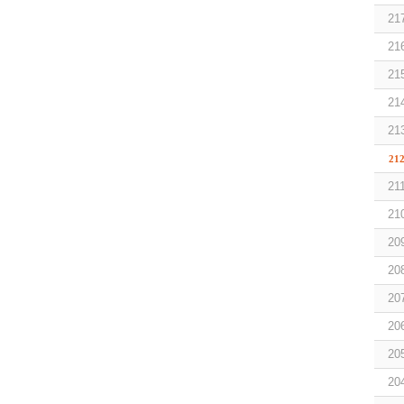
21
21
21
21
21
21
21
21
20
20
20
20
20
20