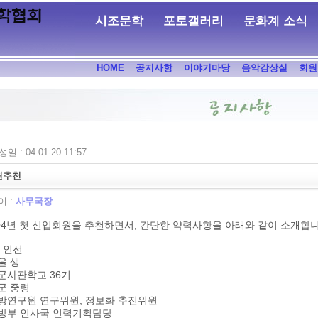
시조문학
포토갤러리
문화계 소식
HOME
공지사항
이야기마당
음악감상실
회원
일 : 04-01-20 11:57
원추천
 :
사무국장
04년 첫 신입회원을 추천하면서, 간단한 약력사항을 아래와 같이 소개합니
황 인선
울 생
군사관학교 36기
군 중령
국방연구원 연구위원, 정보화 추진위원
국방부 인사국 인력기획담당