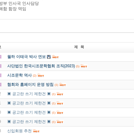
국방부 인사국 인사담당
해함 함장 역임
호
제 목
지
월하 이태극 박사 연보
지
사단법인 한국시조문학협회 조직(2023)
(5)
지
시조문학 역사
(2)
지
협회와 홈페이지 운영 방침
(1)
2
▣ 공고란 쓰기 제한건 ▣
(1)
1
▣ 공고란 쓰기 제한건 ▣
(1)
0
▣ 공고란 쓰기 제한건 ▣
(1)
9
▣ 공고란 쓰기 제한건 ▣
(1)
8
신입회원 추천