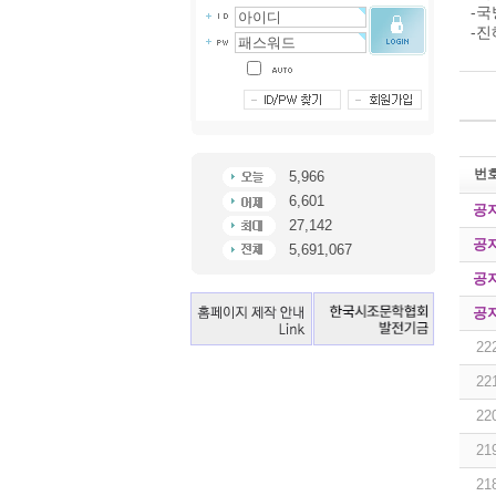
-
-진
번
5,966
6,601
공
27,142
공
5,691,067
공
공
22
22
22
21
21