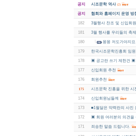
공지
시조문학 역사
(2)
공지
협회와 홈페이지 운영 방
182
3월행사 찬조 및 신입회원
181
3월 행사를 우리들의 축
180
몽몽 저도가야지요.
179
한국시조문학진흥회 임원
178
▣ 공고란 쓰기 제한건 ▣
177
신입회원 추천
176
회원추천
시조문학 진흥을 위한 시
175
174
신입회원님들께
173
■1월달은 약력란의 사진 
172
▣ 회원 여러분의 의견을
171
죄송한 말씀 드립니다.