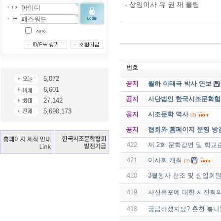
- 상임이사 유 권 재 올림
번호
5,072
공지
월하 이태극 박사 연보
6,601
공지
사단법인 한국시조문학협회 
27,142
5,690,173
공지
시조문학 역사
(2)
공지
협회와 홈페이지 운영 방
422
제 2회 문학강연 및 학
421
이사회 개최
(2)
420
3월행사 찬조 및 신입회원
419
사신유포에 대한 시진회
418
궁금하셨지요? 춘천 봄나