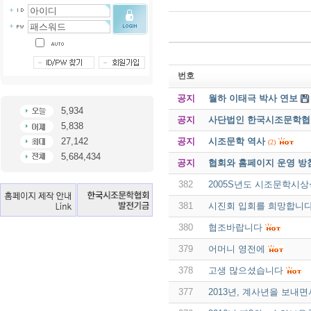
번호
공지
월하 이태극 박사 연보
5,934
공지
사단법인 한국시조문학협회 
5,838
공지
시조문학 역사
27,142
(2)
5,684,434
공지
협회와 홈페이지 운영 방
382
2005S년도 시조문학시
381
시진회 입회를 희망합니
380
협조바랍니다
379
어머니 영전에
378
고생 많으셨습니다
377
2013년, 계사년을 보내면서 