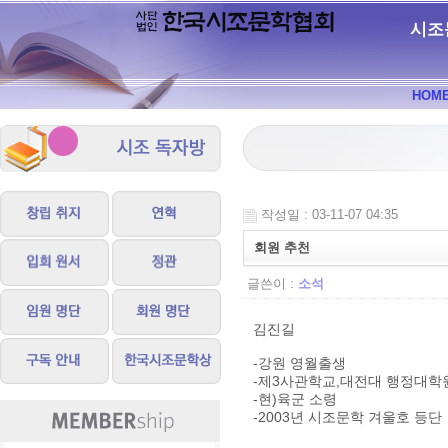
시조
HOM
작성일 : 03-11-07 04:35
회원 추천
글쓴이 :
소석
김진길
-강원 영월출생
-제3사관학교,대전대 행정대학
-현)육군 소령
-2003년 시조문학 겨울호 등단