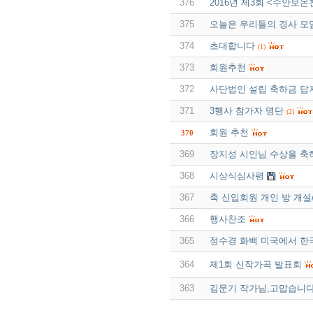
376
2016년 제3회 <수안보
375
오늘은 우리들의 경사 모
374
초대합니다
(1)
373
회원추천
372
사단법인 설립 축하금 답
371
3행사 참가자 명단
(2)
회원 추천
370
369
장지성 시인님 수상을 축
368
시상식심사평
367
축 신입회원 개인 방 개설/
366
행사찬조
365
정수경 화백 미국에서 한
364
제1회 신작가곡 발표회
363
김문기 작가님,고맙습니