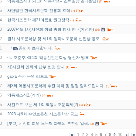
6
역동제소식 1.(제1회 역동학생시조백일장 결과발표)
(6)
5
사단법인 한국시조문학 진흥회 조직
(7)
4
한국시조문학 제21여름호 원고청탁
(1)
3
2007년도 (사)시진회 창립 총회 행사 안내(예정안)
(10)
2
월하 시조문학상 및 제1회 월하시조문학 신인상 공모.
1
공연에 초대합니다.
0
<시조춘추>제1회 역동신인문학상 당선자 발표
9
사)시진회 연회비 납부 변경 안내
(1)
8
gabia 주간 운영 리포트
7
제3회 역동시조문학제 추진 계획 및 일정 알려드립니다.
(5)
6
역동제소식2.(약기)
(4)
5
사진으로 보는 제 1회 역동시조문학제(2)
(3)
4
2023 제9회 수안보온천 시조문학상 공모
3
[부고] 시진회 회원 노우혁 화백의 부친상 알림.
(3)
1
2
3
4
5
6
7
8
10
9