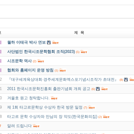
호
제 목
지
월하 이태극 박사 연보
지
사단법인 한국시조문학협회 조직(2023)
(5)
지
시조문학 역사
(2)
지
협회와 홈페이지 운영 방침
(1)
2
『대구세계육상대회·경주세계문화엑스포기념시조작가 초대전』
(8)
1
2011 한국시조문학진흥회 출판기념회 개최 공고
(6)
0
겨울호 원고 청탁합니다.
9
제 1회 타고르문학상 수상자 한국 방문 일정
(7)
8
타고르 문학 수상자와 만남의 장 약도(한국문화의집)
(2)
알려 드립니다
7