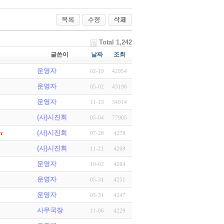
Total 1,242
글쓴이
날짜
조회
운영자
02-19
42954
운영자
05-02
43198
운영자
11-13
34914
(사)시진회
05-04
77905
(사)시진회
07-28
4279
(사)시진회
11-21
4269
운영자
10-02
4264
운영자
05-31
4251
운영자
05-31
4247
사무국장
11-06
4229