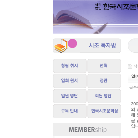
작성
알
글쓴이
20
의 
해 
곧 
입니