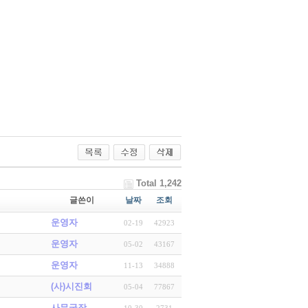
Total 1,242
글쓴이
날짜
조회
운영자
02-19
42923
운영자
05-02
43167
운영자
11-13
34888
(사)시진회
05-04
77867
사무국장
10-30
2731