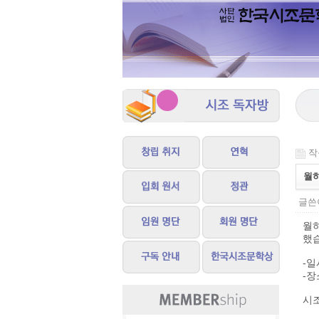
작성
월하
글쓴이
월
했
-일시
-장
시