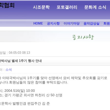
시조문학
포토갤러리
문화계 소식
HOME
공지사항
이야기마당
음악감상실
회원
일 : 04-05-03 08:13
박사님 별세 1주기 행사 안내
 :
소석
하 이태극박사님의 1주기를 맞아 선영에서 묘비 제막및 추모회를 갖기로
습니다.회원님들의 많은 참여를 부탁드립니다.
; 2004.516(일) 10:00
소; 경기 가평군 외서면 하천리 산 50 선영
조문학사 발행인겸 편집주간 김 준