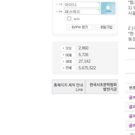
*협
1)
서
2 
*현
동장
2,860
**
5,726
27,142
5,675,522
번
공
공
공
공
38