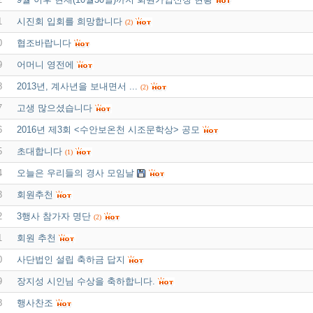
1
시진회 입회를 희망합니다
(2)
0
협조바랍니다
9
어머니 영전에
8
2013년, 계사년을 보내면서 ...
(2)
7
고생 많으셨습니다
6
2016년 제3회 <수안보온천 시조문학상> 공모
5
초대합니다
(1)
4
오늘은 우리들의 경사 모임날
3
회원추천
2
3행사 참가자 명단
(2)
1
회원 추천
0
사단법인 설립 축하금 답지
9
장지성 시인님 수상을 축하합니다.
8
행사찬조