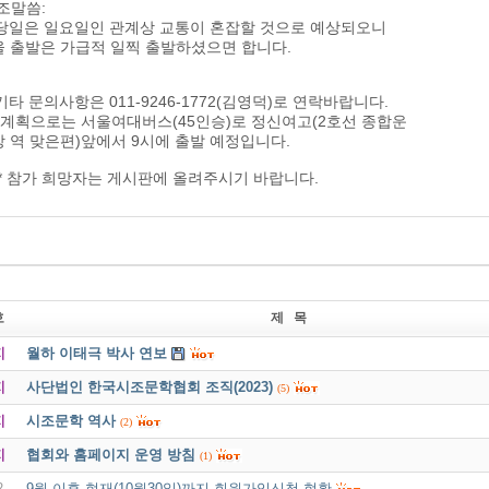
조말씀:
 당일은 일요일인 관계상 교통이 혼잡할 것으로 예상되오니
울 출발은 가급적 일찍 출발하셨으면 합니다.
)기타 문의사항은 011-9246-1772(김영덕)로 연락바랍니다.
 계획으로는 서울여대버스(45인승)로 정신여고(2호선 종합운
 역 맞은편)앞에서 9시에 출발 예정입니다.
*** 참가 희망자는 게시판에 올려주시기 바랍니다.
호
제 목
지
월하 이태극 박사 연보
지
사단법인 한국시조문학협회 조직(2023)
(5)
지
시조문학 역사
(2)
지
협회와 홈페이지 운영 방침
(1)
2
9월 이후 현재(10월30일)까지 회원가입신청 현황