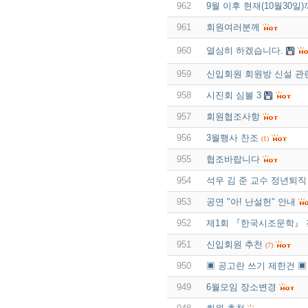
962
9월 이후 현재(10월30
961
회원여러분께
960
열심히 하겠습니다.
959
신입회원 회원방 신설 관
958
시진회 심볼 3
957
회원협조사항
956
3월행사 찬조
(1)
955
협조바랍니다
954
석우 김 준 교수 정년퇴직
953
공연 "아! 난설헌" 안내
952
제1회 『한국시조문학』
951
신입회원 추천
(7)
950
▣ 공고란 쓰기 제한건 ▣
949
6월모임 장소변경