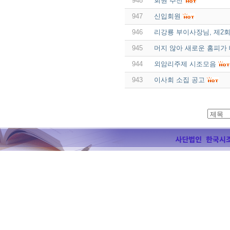
948
회원 추천
947
신입회원
946
리강룡 부이사장님, 제2
945
머지 않아 새로운 홈피가
944
외암리주제 시조모음
943
이사회 소집 공고