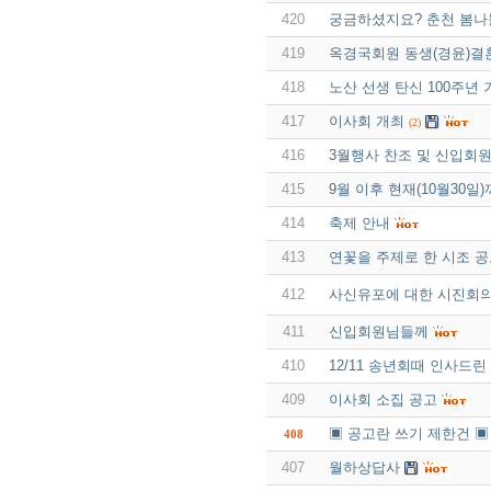
420
궁금하셨지요? 춘천 봄나
419
옥경국회원 동생(경윤)결
418
노산 선생 탄신 100주년
417
이사회 개최
(2)
416
3월행사 찬조 및 신입회원
415
9월 이후 현재(10월30
414
축제 안내
413
연꽃을 주제로 한 시조 
412
사신유포에 대한 시진회
411
신입회원님들께
410
12/11 송년회때 인사드
409
이사회 소집 공고
▣ 공고란 쓰기 제한건 ▣
408
407
월하상답사