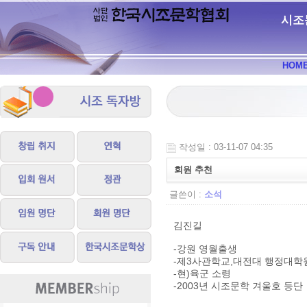
시조
HOM
작성일 : 03-11-07 04:35
회원 추천
글쓴이 :
소석
김진길
-강원 영월출생
-제3사관학교,대전대 행정대학
-현)육군 소령
-2003년 시조문학 겨울호 등단