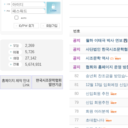
번호
공지
월하 이태극 박사 연보
2,269
공지
사단법인 한국시조문학협회 
5,726
공지
시조문학 역사
27,142
(2)
5,674,931
공지
협회와 홈페이지 운영 방
82
송년회 찬조금을 받았습니
81
12월 13일 입회예정 신
80
신입회원 추천
79
신입 회원추천
78
회원 여러분께
77
초대합니다