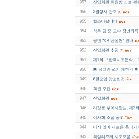
957
신입회원 회원방 신설 관
956
3월행사 찬조
(1)
955
협조바랍니다
954
석우 김 준 교수 정년퇴직
953
공연 "아! 난설헌" 안내
952
신입회원 추천
(7)
951
제1회 『한국시조문학』
950
▣ 공고란 쓰기 제한건 ▣
949
6월모임 장소변경
948
회원 추천
947
신입회원
946
리강룡 부이사장님, 제2
945
이사회 소집 공고
944
머지 않아 새로운 홈피가
943
외암리주제 시조모음