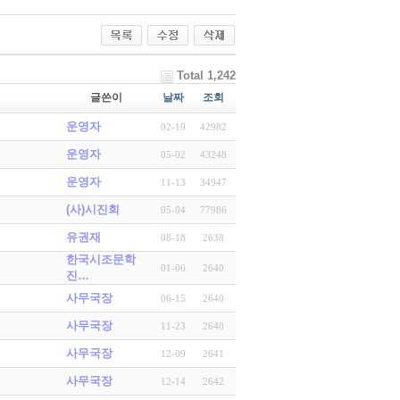
Total 1,242
글쓴이
날짜
조회
운영자
02-19
42982
운영자
05-02
43248
운영자
11-13
34947
(사)시진회
05-04
77986
유권재
08-18
2638
한국시조문학
01-06
2640
진…
사무국장
06-15
2640
사무국장
11-23
2640
사무국장
12-09
2641
사무국장
12-14
2642