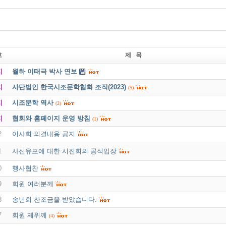
호
제 목
지
월하 이태극 박사 연보
지
사단법인 한국시조문학협회 조직(2023)
(5)
지
시조문학 역사
(2)
지
협회와 홈페이지 운영 방침
(1)
2
이사회 의결내용 공지
1
사신유포에 대한 시진회의 공식입장
0
행사협찬
9
회원 여러분께
8
송년회 찬조금을 받았습니다.
7
회원 제위께
(4)