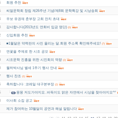
6
회원 추천
5
씨얼문학회 창립 제26주년 기념/제8회 문학특강 및 시낭송회
4
우보 유권재 춘부장 고희 잔치 초대
3
감사합니다(2013년도 연회비 입금 명단)
(5)
2
신입회원 추천
1
■1월달은 약력란의 사진 올리는 달.회원 주소록 확인해주세요!
(7)
0
연꽃을 주제로 한 시조 공모
9
시조문학 진흥을 위한 시진회의 역량
(2)
8
월하박사님 별세 1주기 행사 안내
7
행사 찬조
(1)
6
축하합니다 :코레일 대구본부장
(2)
5
몽몽 저도가야지요..바둑이도 맑은 자연에서 시상을 찾아야지요^^
4
이사회 소집 공고
제가 참여하는 10월달의 공연과 해설 알립니다
3