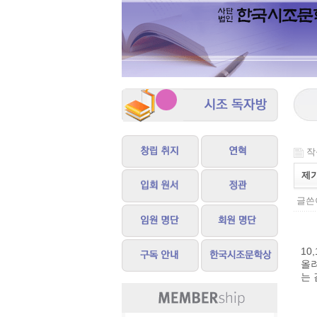
작성
제가
글쓴이
10
올
는