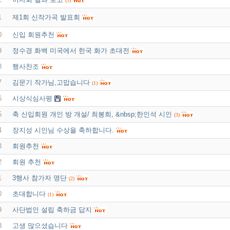
(3)
1
제1회 신작가곡 발표회
0
신입 회원추천
9
정수경 화백 미국에서 한국 화가 초대전
8
행사찬조
7
김문기 작가님,고맙습니다
(1)
6
시상식심사평
5
축 신입회원 개인 방 개설/ 최봉희, &nbsp;한인석 시인
(3)
4
장지성 시인님 수상을 축하합니다.
3
회원추천
2
회원 추천
1
3행사 참가자 명단
(2)
0
초대합니다
(1)
9
사단법인 설립 축하금 답지
8
고생 많으셨습니다