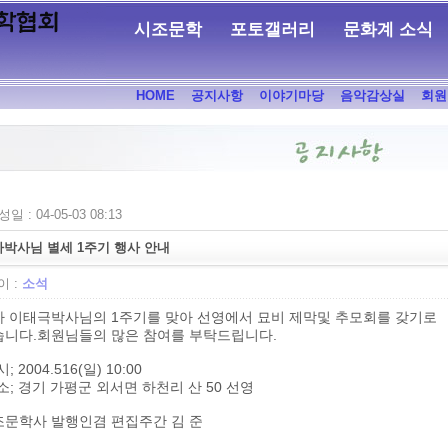
시조문학
포토갤러리
문화계 소식
HOME
공지사항
이야기마당
음악감상실
회원
일 : 04-05-03 08:13
박사님 별세 1주기 행사 안내
 :
소석
하 이태극박사님의 1주기를 맞아 선영에서 묘비 제막및 추모회를 갖기로
습니다.회원님들의 많은 참여를 부탁드립니다.
; 2004.516(일) 10:00
소; 경기 가평군 외서면 하천리 산 50 선영
조문학사 발행인겸 편집주간 김 준