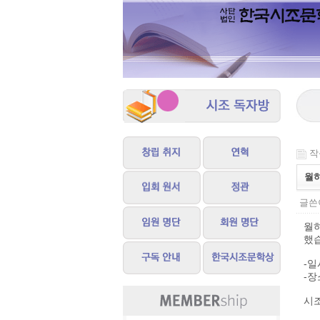
작성
월하
글쓴이
월
했
-일시
-장
시