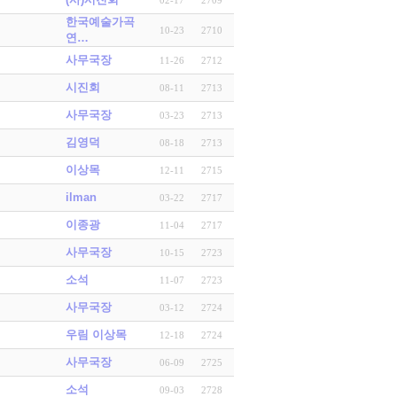
한국예술가곡
10-23
2710
연…
사무국장
11-26
2712
시진회
08-11
2713
사무국장
03-23
2713
김영덕
08-18
2713
이상목
12-11
2715
ilman
03-22
2717
이종광
11-04
2717
사무국장
10-15
2723
소석
11-07
2723
사무국장
03-12
2724
우림 이상목
12-18
2724
사무국장
06-09
2725
소석
09-03
2728