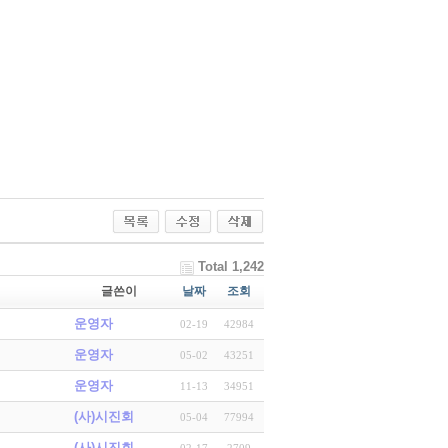
Total 1,242
글쓴이
날짜
조회
운영자
02-19
42984
운영자
05-02
43251
운영자
11-13
34951
(사)시진회
05-04
77994
(사)시진회
02-17
2709