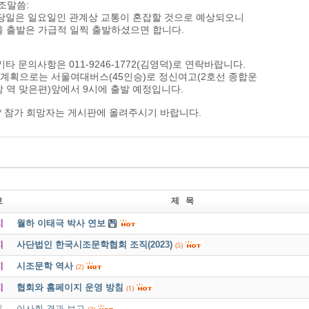
조말씀:
 당일은 일요일인 관계상 교통이 혼잡할 것으로 예상되오니
울 출발은 가급적 일찍 출발하셨으면 합니다.
)기타 문의사항은 011-9246-1772(김영덕)로 연락바랍니다.
 계획으로는 서울여대버스(45인승)로 정신여고(2호선 종합운
 역 맞은편)앞에서 9시에 출발 예정입니다.
*** 참가 희망자는 게시판에 올려주시기 바랍니다.
호
제 목
지
월하 이태극 박사 연보
지
사단법인 한국시조문학협회 조직(2023)
(5)
지
시조문학 역사
(2)
지
협회와 홈페이지 운영 방침
(1)
2
이사회 결과 보고