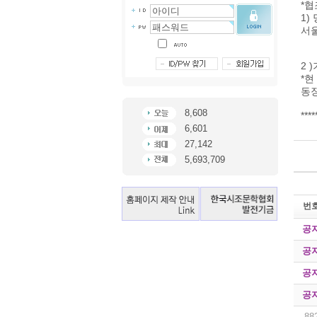
*협
1)
서
2 
*현
동장
8,608
**
6,601
27,142
5,693,709
번
공
공
공
공
88