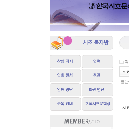
작성
시진
글쓴이
시진