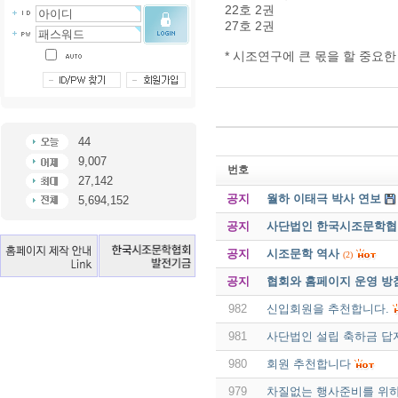
22호 2권
27호 2권
* 시조연구에 큰 몫을 할 중요
44
9,007
번호
27,142
공지
월하 이태극 박사 연보
5,694,152
공지
사단법인 한국시조문학협회 
공지
시조문학 역사
(2)
공지
협회와 홈페이지 운영 방
982
신입회원을 추천합니다.
981
사단법인 설립 축하금 답
980
회원 추천합니다
979
차질없는 행사준비를 위