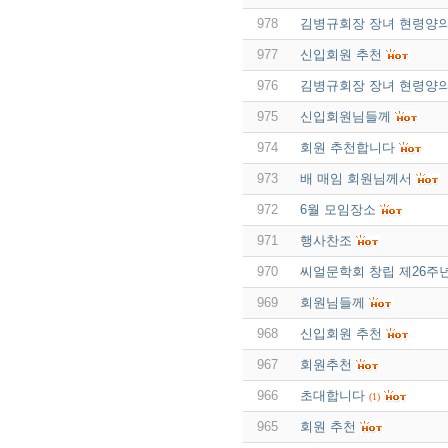
978
김병규회장 장녀 현령양
977
신입회원 추천
976
김병규회장 장녀 현령양
975
신입회원님들께
974
회원 추천합니다
973
배 매임 회원님께서
972
6월 모임장소
971
행사찬조
970
씨얼문학회 창립 제26주년
969
회원님들께
968
신입회원 추천
967
회원추천
966
초대합니다
(1)
965
회원 추천