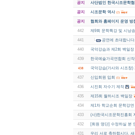
공지
사단법인 한국시조문학협회 
공지
시조문학 역사
(2)
공지
협회와 홈페이지 운영 방
442
제9회 문학특강 및 시낭
441
공연에 초대합니다
440
국악강습과 제2회 백일장 
439
한국예술가곡연합회 신작
국악강습(가사와 시조창)
438
437
신입회원 입회
(1)
436
시진회 자수기 제작
435
제15회 월하시조 백일장
434
제1차 학교순회 문학강연
433
(사)한국시조문학진흥회 
432
[회원 명단] 수정하실 분 
431
우리 서로 축하합시다, 