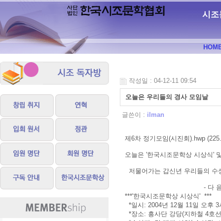
시조
HOM
작성일 : 04-12-11 09:54
오늘은 우리들의 경사 모임날
글쓴이 :
ilman
제6차 정기모임(시진회).hwp (225.0
오늘은 '한국시조문학상 시상식' 및
저물어가는 갑신년 우리들의 수상
- 다 음 
***'한국시조문학상 시상식' ***
*일시: 2004년 12월 11일 오후 
*장소: 흥사단 강당(지하철 4호선 