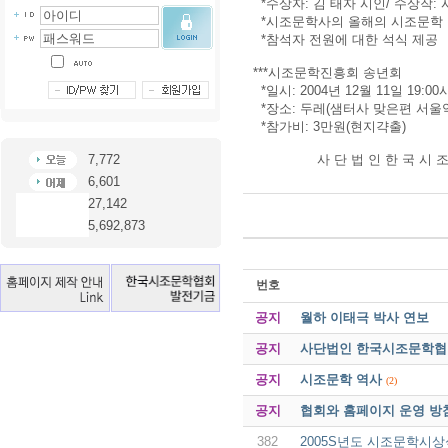
*수상자: 김 태자 시인/ 수상작: 
*시조문학사의 올해의 시조문학
*참석자 전원에 대한 석식 제공
***시조문학진흥회 송년회
*일시: 2004년 12월 11일 19:00
*장소: 두레(샘터사 맞은편 서울
*참가비: 3만원(현지갹출)
사 단 법 인 한 국 시 조 문 
7,772
6,601
27,142
5,692,873
번호
공지
월하 이태극 박사 연보
공지
사단법인 한국시조문학협회 
공지
시조문학 역사
(2)
공지
협회와 홈페이지 운영 방
382
2005S년도 시조문학시