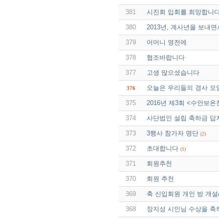
381
시진회 입회를 희망합니
380
2013년, 계사년을 보내면서 
379
어머니 영전에
378
협조바랍니다
377
고생 많으셨습니다
오늘은 우리들의 경사 모
376
375
2016년 제3회 <수안보
374
사단법인 설립 축하금 답
373
3행사 참가자 명단
(2)
372
초대합니다
(1)
371
회원추천
370
회원 추천
369
축 신입회원 개인 방 개설/
368
장지성 시인님 수상을 축