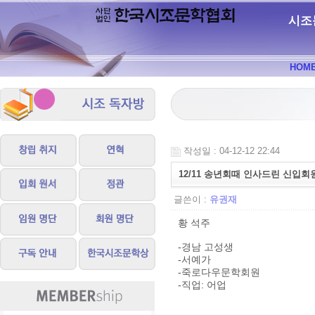
시조
HOM
작성일 : 04-12-12 22:44
12/11 송년회때 인사드린 신입회
글쓴이 :
유권재
황 석주
-경남 고성생
-서예가
-죽로다우문학회원
-직업: 어업