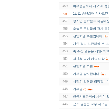
459
이수용님께서 제 23회 
12/11 송년회때 인사드
458
457
청소년 문학캠프 지원대
456
오늘은 우리들의 경사 모
455
신입회원 추천입니다.
454
개인 정보 보완하실 분 
453
축 수상 원용문 시인/ 제
452
제16회 경기 예술 대상
451
신입회원 추천
450
기부금 감사합니다
449
시진회 입회를 희망합니
448
기부금
(1)
447
한국시조문학상 시상식 및
446
근조 원용문 교수 사모님