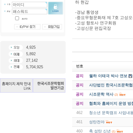
하 현갑
-경남 통영생
-중요무형문화재 제 7호 고성
-고성 향토사 연구회원
-고성신문 편집국장
4,925
5,892
27,142
번호
5,704,925
공지
월하 이태극 박사 연보
공지
사단법인 한국시조문학협회 
공지
시조문학 역사
(2)
공지
협회와 홈페이지 운영 방
462
청소년 문학캠프 사업내
461
성탄전야
460
축 성탄 신년
(1)