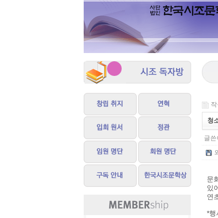
작성
청
글쓴이
문
있
연
*행