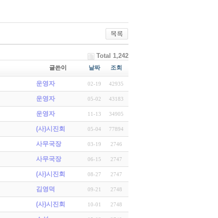
Total 1,242
글쓴이
날짜
조회
운영자
02-19
42935
운영자
05-02
43183
운영자
11-13
34905
(사)시진회
05-04
77894
사무국장
03-19
2746
사무국장
06-15
2747
(사)시진회
08-27
2747
김영덕
09-21
2748
(사)시진회
10-01
2748