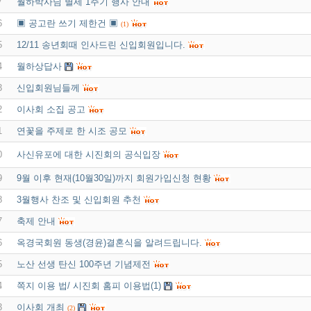
7
월하박사님 별세 1주기 행사 안내
6
▣ 공고란 쓰기 제한건 ▣
(1)
5
12/11 송년회때 인사드린 신입회원입니다.
4
월하상답사
3
신입회원님들께
2
이사회 소집 공고
1
연꽃을 주제로 한 시조 공모
0
사신유포에 대한 시진회의 공식입장
9
9월 이후 현재(10월30일)까지 회원가입신청 현황
8
3월행사 찬조 및 신입회원 추천
7
축제 안내
6
옥경국회원 동생(경윤)결혼식을 알려드립니다.
5
노산 선생 탄신 100주년 기념제전
4
쪽지 이용 법/ 시진회 홈피 이용법(1)
3
이사회 개최
(2)