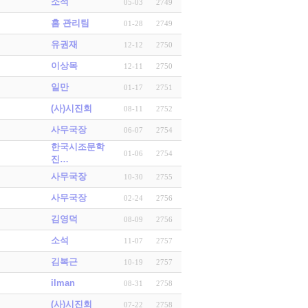
소석
05-03
2749
홈 관리팀
01-28
2749
유권재
12-12
2750
이상목
12-11
2750
일만
01-17
2751
(사)시진회
08-11
2752
사무국장
06-07
2754
한국시조문학
01-06
2754
진…
사무국장
10-30
2755
사무국장
02-24
2756
김영덕
08-09
2756
소석
11-07
2757
김복근
10-19
2757
ilman
08-31
2758
(사)시진회
07-22
2758