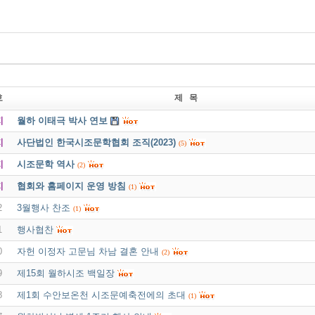
호
제 목
지
월하 이태극 박사 연보
지
사단법인 한국시조문학협회 조직(2023)
(5)
지
시조문학 역사
(2)
지
협회와 홈페이지 운영 방침
(1)
2
3월행사 찬조
(1)
1
행사협찬
0
자헌 이정자 고문님 차남 결혼 안내
(2)
9
제15회 월하시조 백일장
8
제1회 수안보온천 시조문예축전에의 초대
(1)