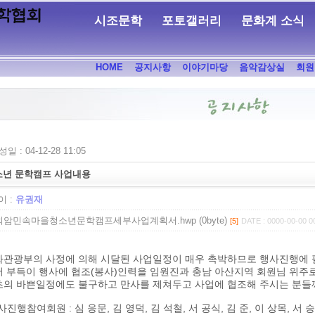
시조문학
포토갤러리
문화계 소식
HOME
공지사항
이야기마당
음악감상실
회원
일 : 04-12-28 11:05
소년 문학캠프 사업내용
 :
유권재
외암민속마을청소년문학캠프세부사업계획서.hwp (0byte)
[5]
DATE : 0000-00-00 0
화관광부의 사정에 의해 시달된 사업일정이 매우 촉박하므로 행사진행에 
어 부득이 행사에 협조(봉사)인력을 임원진과 충남 아산지역 회원님 위주
초의 바쁜일정에도 불구하고 만사를 제쳐두고 사업에 협조해 주시는 분들
사진행참여회원 : 심 응문, 김 영덕, 김 석철, 서 공식, 김 준, 이 상목, 서 