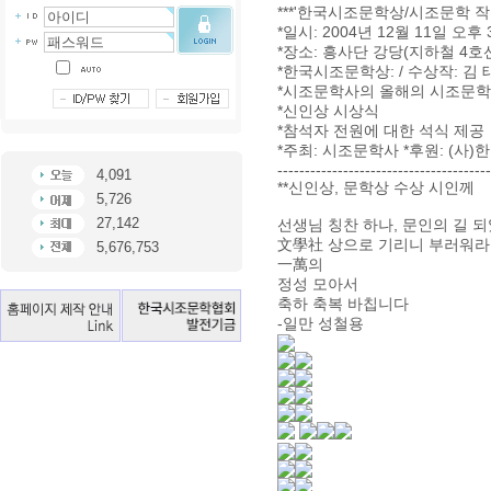
***'한국시조문학상/시조문학 작품
*일시: 2004년 12월 11일 오후
*장소: 흥사단 강당(지하철 4호선
*한국시조문학상: / 수상작: 김 
*시조문학사의 올해의 시조문학 
*신인상 시상식
*참석자 전원에 대한 석식 제공
*주최: 시조문학사 *후원: (
---------------------------------------
4,091
**신인상, 문학상 수상 시인께
5,726
27,142
선생님 칭찬 하나, 문인의 길 
文學社 상으로 기리니 부러워라
5,676,753
一萬의
정성 모아서
축하 축복 바칩니다
-일만 성철용