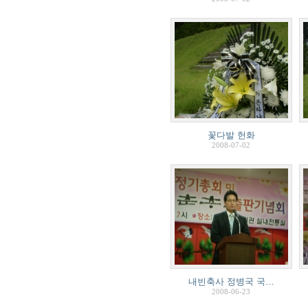
꽃다발 헌화
2008-07-02
내빈축사 정병국 국…
2008-06-23