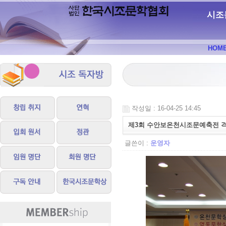
시조
HOM
작성일 : 16-04-25 14:45
제3회 수안보온천시조문예축전 격
글쓴이 :
운영자