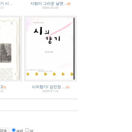
락기 시…
사람이 그리운 날엔…
(8)
-11
0000-00-00
2
시의향기/ 김민정 …
(1)
(1)
-31
2009-07-31
and
or