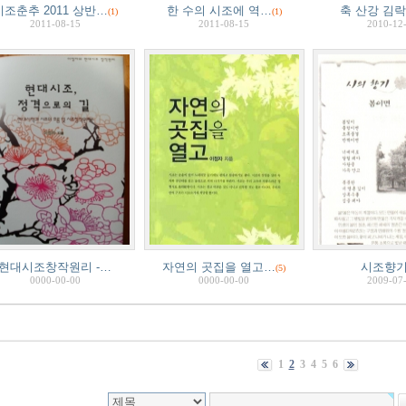
시조춘추 2011 상반…
한 수의 시조에 역…
축 산강 김
(1)
(1)
2011-08-15
2011-08-15
2010-12
현대시조창작원리 -…
자연의 곳집을 열고…
시조향기
(5)
0000-00-00
0000-00-00
2009-07
1
2
3
4
5
6