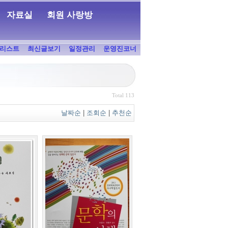
자료실
회원 사랑방
리스트
최신글보기
일정관리
운영진코너
Total 113
날짜순
|
조회순
|
추천순