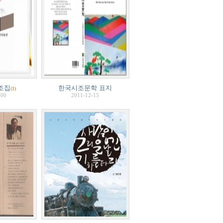
조집
한국시조문학 표지
(1)
-00
2011-12-15