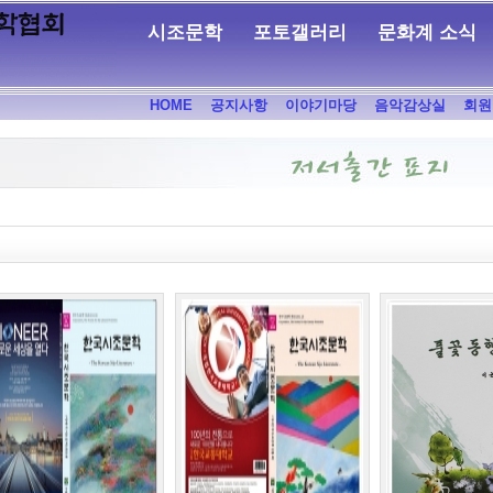
시조문학
포토갤러리
문화계 소식
HOME
공지사항
이야기마당
음악감상실
회원