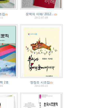
조집
문학의 이해/ 2012…
(1)
(2)
-11
2012-07-09
학 2호
정정조 시조집
(5)
-01
2012-05-22