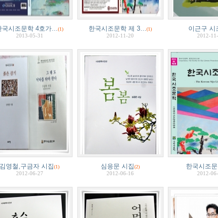
한국시조문학 4호가…
한국시조문학 제 3…
이근구 시
(1)
(1)
2013-05-31
2012-11-20
2012-11
김영철,구금자 시집
심응문 시집
한국시조문
(1)
(2)
2012-06-27
2012-06-16
2012-06