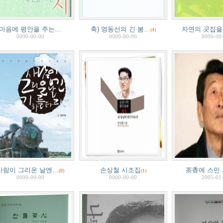
마음에 평안을 주는…
축) 영동선의 긴 봄…
자연의 곳집을
(4)
0000-00-00
0000-00-00
0000-00
사람이 그리운 날엔…
손상철 시조집
茶香에 스민 
(8)
(1)
0000-00-00
0000-00-00
2005-01