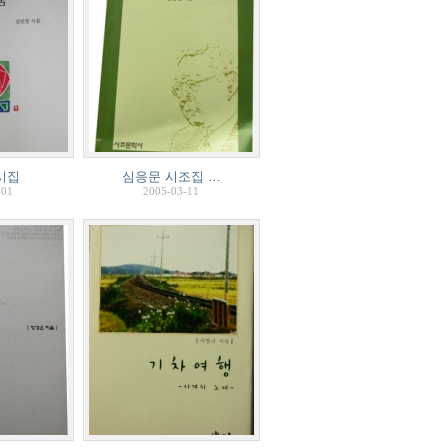
시집
심응문 시조집 …
-01
2005-03-11