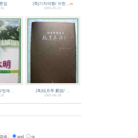
론집
(축)기차여행/ 자헌…
(4)
-16
2005-05-25
明/정재…
(축)玩月亭 辭說/ …
-28
2005-06-28
and
or