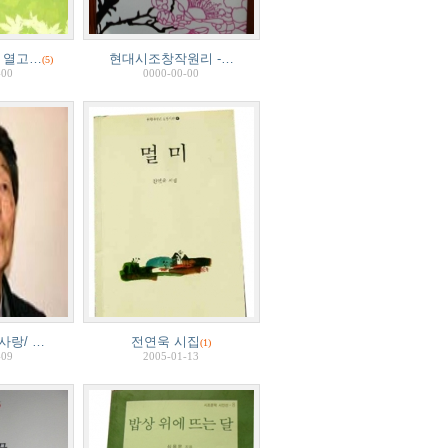
 열고…
현대시조창작원리 -…
(5)
-00
0000-00-00
사랑/ …
전연욱 시집
(1)
-09
2005-01-13