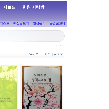
자료실
회원 사랑방
리스트
최신글보기
일정관리
운영진코너
Total 113
날짜순
|
조회순
|
추천순