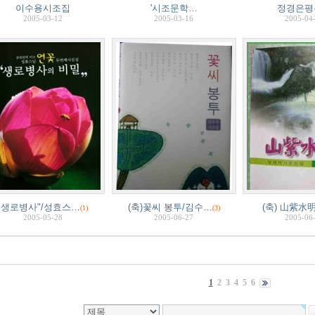
이수용시조집
'시조문학…
정경은평
2005-03-12
2005-03-16
2005-04
"생로병사"/성효스…
(축)꽃씨 봉투/김수…
(축) 山紫水
(1)
(3)
2005-05-28
2005-06-27
2005-06
1
2
3
4
5
6