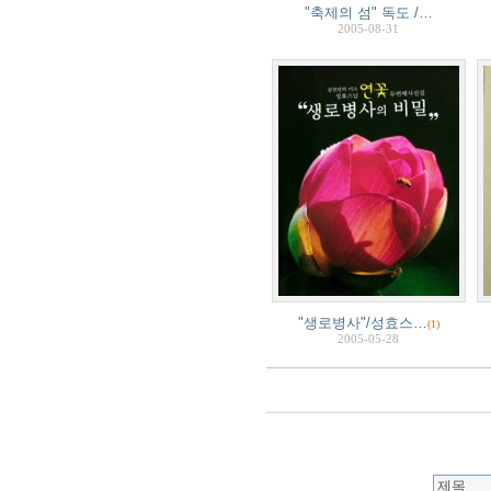
"축제의 섬" 독도 /…
2005-08-31
"생로병사"/성효스…
(1)
2005-05-28